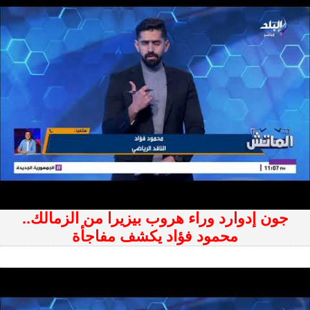
جون إدوارد وراء هروب بيزيرا من الزمالك..
محمود فؤاد يكشف مفاجأة