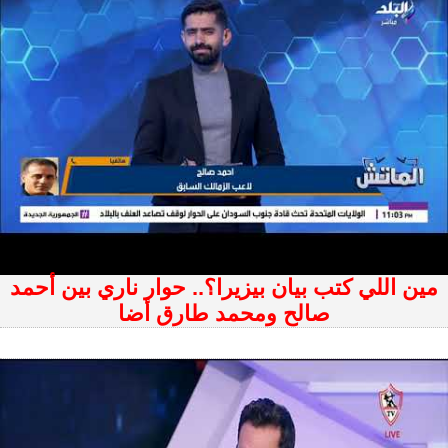
مين اللي كتب بيان بيزيرا؟.. حوار ناري بين أحمد
صالح ومحمد طارق أضا