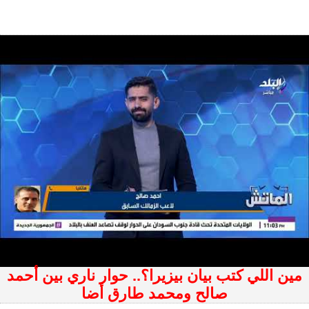
مين اللي كتب بيان بيزيرا؟.. حوار ناري بين أحمد
صالح ومحمد طارق أضا