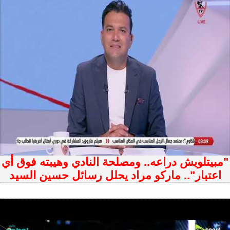
"مبيتلويش دراعه.. ومصلحة النادي وهيبته فوق أي
اعتبار".. ماركو مراد يحلل رسائل حسين السيد