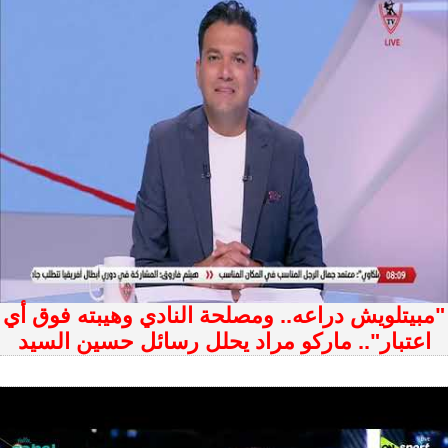
"مبيتلويش دراعه.. ومصلحة النادي وهيبته فوق أي
اعتبار".. ماركو مراد يحلل رسائل حسين السيد