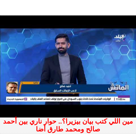
مين اللي كتب بيان بيزيرا؟.. حوار ناري بين أحمد
صالح ومحمد طارق أضا