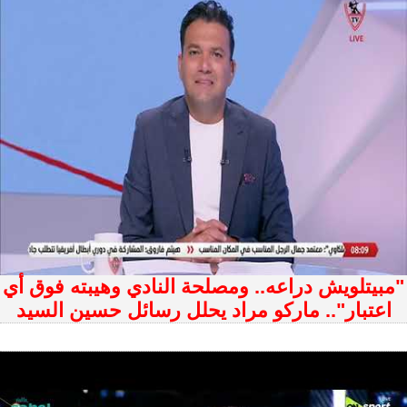
"مبيتلويش دراعه.. ومصلحة النادي وهيبته فوق أي
اعتبار".. ماركو مراد يحلل رسائل حسين السيد