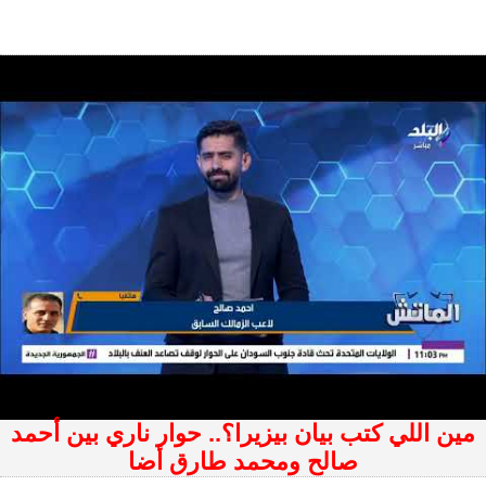
مين اللي كتب بيان بيزيرا؟.. حوار ناري بين أحمد
صالح ومحمد طارق أضا