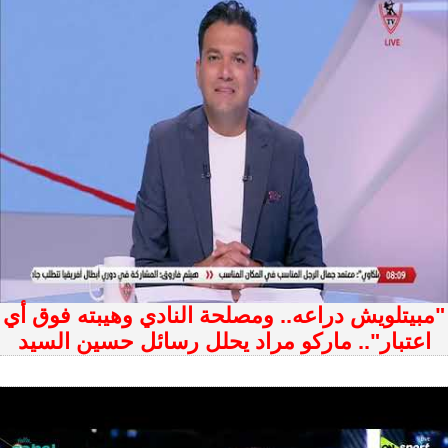
"مبيتلويش دراعه.. ومصلحة النادي وهيبته فوق أي
اعتبار".. ماركو مراد يحلل رسائل حسين السيد