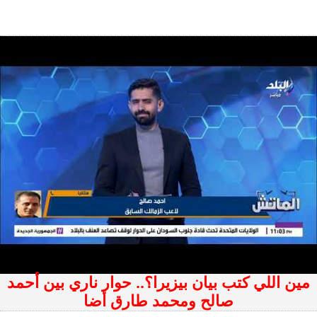
مين اللي كتب بيان بيزيرا؟.. حوار ناري بين أحمد
صالح ومحمد طارق أضا