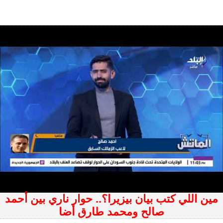
مين اللي كتب بيان بيزيرا؟.. حوار ناري بين أحمد
صالح ومحمد طارق أضا