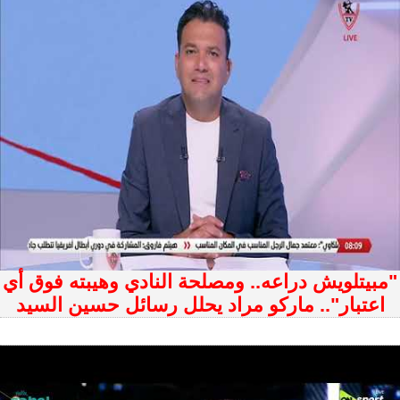
"مبيتلويش دراعه.. ومصلحة النادي وهيبته فوق أي
اعتبار".. ماركو مراد يحلل رسائل حسين السيد