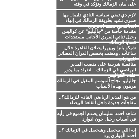
على بيان الزمالك وتؤكد في وقته
لازم دي تبقي سياسة النادي دايما.. مها
صبري تشيد بطريقة الزمالك في إنهاء
التعاقد مع سيف الجزيري
مقدمة خاصة من "جاليليو" عن كواليس
رحيل ثنائي الفريق الأجانب مستجدات
قضايا الزمالك
شيكو بانزا وبيزيرا يصلان القاهرة خلال
ساعات.. ومعتمد يخصص المران المسائي
للمهارات
منافسة شرسة على منصب المدير
الرياضي في الزمالك .. انفراد بما يدور
خلف الكواليس
جاليليو: نجاح الموسم المقبل في الزمالك
مرهون بهذه الأسباب
من هو المدير الرياضي القادم للزمالك؟..
مفاجآت جديدة داخل القلعة البيضاء
شاهد احمد سليمان يصدم الجميع في رأيه
في أسباب رحيل جون ادوارد
ايه اللي بيحصل وهيحصل في الزمالك ؟..
أحمد الهواري يرد