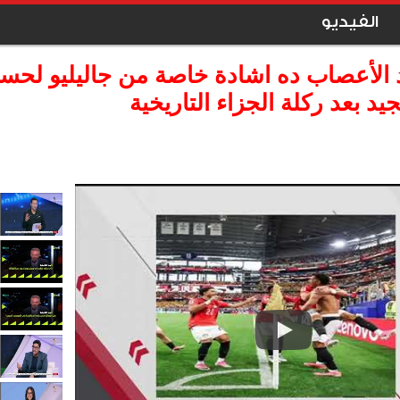
الفيديو
د الأعصاب ده اشادة خاصة من جاليليو لحس
يد بعد ركلة الجزاء التاريخية