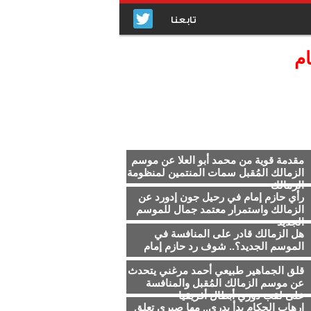
تابعنا
ام
مقدمة قوية من محمد أبو العلا عن موسم
الزمالك المُقبل سمات المنتمين لمنظومة
الزمالك
رأي حازم إمام في رحيل جون إدورد عن
الزمالك واستمرار معتمد جمال للموسم
الجديد
هل الزمالك قادر على المنافسة في
الموسم الجديد؟.. شوف رد حازم إمام
قلق الجماهير طبيعي أحمد مرغني يتحدث
عن موسم الزمالك المُقبل والمنافسة
على لقب دوري أبطال أفريقيا
ارهاب الحكام بدأ بدري.. مها صبري تعلق