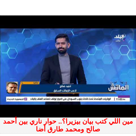
مين اللي كتب بيان بيزيرا؟.. حوار ناري بين أحمد
صالح ومحمد طارق أضا