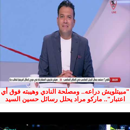
"مبيتلويش دراعه.. ومصلحة النادي وهيبته فوق أي
اعتبار".. ماركو مراد يحلل رسائل حسين السيد