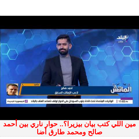
مين اللي كتب بيان بيزيرا؟.. حوار ناري بين أحمد
صالح ومحمد طارق أضا