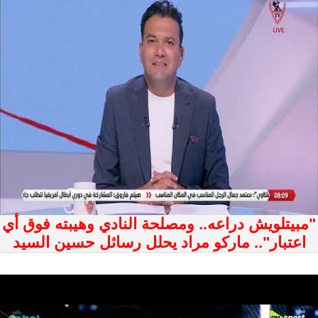
"مبيتلويش دراعه.. ومصلحة النادي وهيبته فوق أي
اعتبار".. ماركو مراد يحلل رسائل حسين السيد