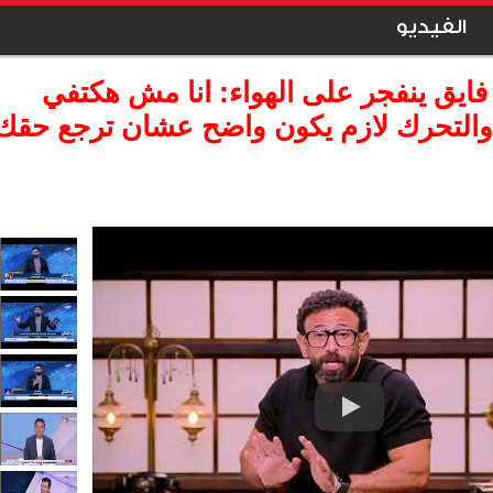
الفيديو
 فايق ينفجر على الهواء: انا مش هكتفي
 والتحرك لازم يكون واضح عشان ترجع حقك