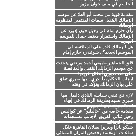
الحاسم في ملف خوان بيزيرا
مقدمة قوية من محمد أبو العلا عن موسم
الزمالك المُقبل سمات المنتمين لمنظومة
الزمالك
رأي حازم إمام في رحيل جون إدورد عن
الزمالك واستمرار معتمد جمال للموسم
الجديد
هل الزمالك قادر على المنافسة في
الموسم الجديد؟.. شوف رد حازم إمام
قلق الجماهير طبيعي أحمد مرغني يتحدث
عن موسم الزمالك المُقبل والمنافسة
على لقب دوري أبطال أفريقيا
ارهاب الحكام بدأ بدري.. مها صبري تعلق
على بيان الزمالك وتؤكد في وقته
لازم دي تبقي سياسة النادي دايما.. مها
صبري تشيد بطريقة الزمالك في إنهاء
التعاقد مع سيف الجزيري
مقدمة خاصة من "جاليليو" عن كواليس
رحيل ثنائي الفريق الأجانب مستجدات
قضايا الزمالك
شيكو بانزا وبيزيرا يصلان القاهرة خلال
ساعات.. ومعتمد يخصص المران المسائي