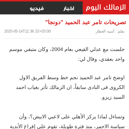
اخبار
فيديو
تصريحات تامر عبد الحميد "دونجا"
بقلم : أمنيه العطار
2025-05-14T11:36:32+03:00
جلست مع عدلي القيعي بعام 2004، وكان متبقي موسم
واحد بعقدي، وقال لي:
اوضح تامر عبد الحميد نجم خط وسط الفريق الاول
الكروى فى النادى سابقاً، ان الزمالك تأثر بغياب احمد
السيد زيزو.
وتساءل
لماذا يركز الأهلي على لاعبي الابيض؟، وأن
سياسة الاحمر، منذ فترة طويلة، تقوم على إفراغ الأندية