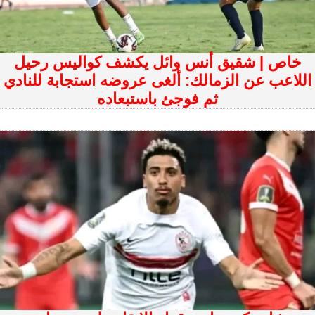
خاص | شقيق أنس وائل يكشف كواليس رحيل
اللاعب عن الزمالك: ألغى عروضه استجابة للنادي
ثم فوجئ باستبعاده