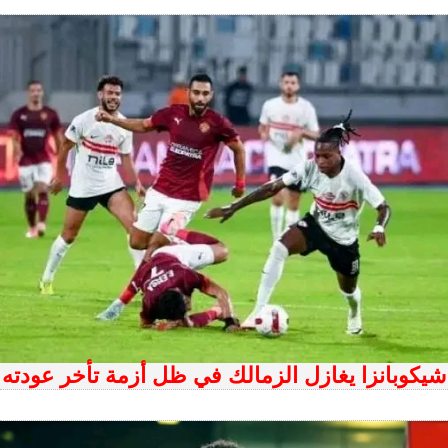
شيكوبانزا يغازل الزمالك في ظل أزمة تأخر عودته