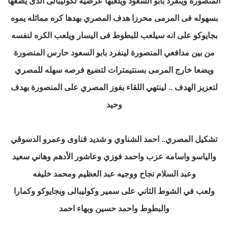
المنصورة وينفرد بابو السعود ويلعبها عرضيه لكوليبالى الذى يضعها
بسهوله فى المرمى محرزا هدف المصري بهدها كره مماثله يموه
بجايوكو على انه سيلعب للبطوط فى اليسار ويلعب الكره لنفسه
من بين مدافعي المنصورة لينفرد بابو السعود حارس المنصورة
ويضعا خارج المرمى بسنتيمترات لتضيع فرصه سهله للمصري
لتعزيز الهدف .. لينتهي اللقاء بفوز المصري على المنصورة بهدف
وحيد
تشكيل المصري.. احمد الشناوي و شديد قناوى وعمرو الدسوقي
والياسو واسامه عزب واحمد فوزي وعاشور الأدهم وهاني سعيد
وعبد السلام نجاح ووجيه عبد العظيم ومحمد خليفه
ولعب في الشوط الثاني على سمير وكوليبالى وبجايوكو وكمارا
والبطوط واحمد حسين وبهاء احمد