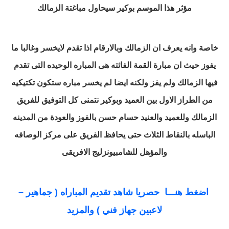
مؤثر هذا الموسم
بوكير سيحاول مباغتة الزمالك
خاصة وانه يعرف ان الزمالك وبالارقام اذا تقدم لايخسر
وغالبا ما
يفوز
حيث ان مبارة القمة الفائته هى المباره الوحيده التى تقدم
فيها الزمالك ولم يفز
ولكنه ايضا لم يخسر
مباره ستكون تكتيكيه
من الطراز الاول بين العميد وبوكير
نتمنى كل التوفيق للفريق
الزمالك وللعميد والعنيد حسام حسن بالفوز والعودة من المدينه
الباسله بالنقاط الثلاث حتى يحافظ الفريق على مركز الوصافه
والمؤهل للشامبيونزليج الافريقى
اضغط هنـــا حصريا شاهد تقديم المباراه ( جماهير –
لاعبين جهاز فني ) والمزيد