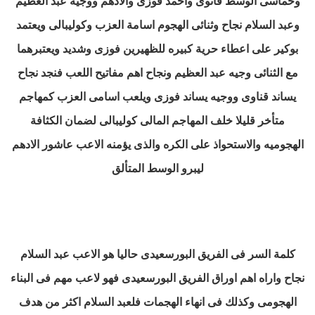
وخماسى الوسط
قانوى واحمد فوزى والادهم ووجيه عبد العظيم
وعبد السلام نجاح
وثنائى الهجوم اسامة العزب وكوليبالى
ويعتمد
بوكير على اعطاء حرية كبيره للظهيرين فوزى وشديد ويعتبرهما
مع الثنائى وجيه عبد العظيم ونجاح اهم مفاتيح اللعب
فنجد نجاح
يساند قناوى ووجيه يساند فوزى
ويلعب اسامى العزب كمهاجم
متأخر قليلا خلف المهاجم المالى كوليبالى لضمان الكثافة
الهجوميه والاستحواذ على الكره
والذى يؤمنه الاعب عاشور الادهم
ليبرو الوسط المتألق
كلمة السر فى الفريق البورسعيدى حاليا هو الاعب عبد السلام
نجاح
واراه اهم اوراق الفريق البورسعيدى فهو لاعب مهم فى البناء
الهجومى وكذلك فى انهاء الهجمات
فلعبد السلام اكثر من هدف