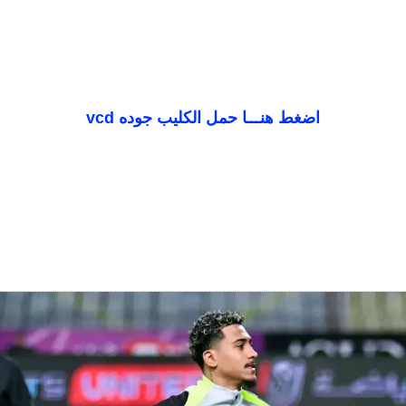
اضغط هنـــا حمل الكليب جوده vcd