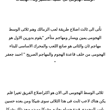
نأتى الى ثالث اضلاع طريقة لعب الزمالك وهم ثلاثى الوسط
الهجومى
يمين ويسار ومهاجم متأخر "يقوم بدورين الاول هو
مهاجم ثان والثانى هو صانع اللعب والمحرك الاساسى للبناء
الهجومى من خلف قاعدة الهجوم والمهاجم الصريح " احمد جعفر
"
ثلاثى الوسط الهجومى الى الان
هو اكثراضلاع الفريق تغيرا
فلم
يكن هناك لاعب ثابت فى هذا الثلاثى سوى شيكا ومن بعده حسين
ياسر المحمدى
فبدء حسام بحازم وشيكا وميدو
وبعد ذلك بشيكا