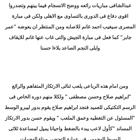
عبدالشافى مباريات رائعه ووضح الانسجام فيما بينهم وتصدروا
اقوى دفاع فى الدورى بالتساوى مع الاهلى
ولكن فى مبارة
المصرى سيغيب احمد غانم للاصابه ومن المنتظر ان يعوضه "عمر
جابر" كما فعل فى مبارة الجيش والتى غاب عنها غانم للايقاف
وابلى النجم الصاعد بلاءا حسنا
ومن امام هذه الرباعى يلعب ثنائى الارتكاز المتفاهم والرائع
"ابراهيم صلاح وحسن مصطفى " ولكلا منهم دوره الخاص فى
الرسم التكتيكى للعميد
فنجد ابراهيم صلاح يقوم بدور ليبرو الوسط
"المسئول عن التغطيه وعمق الملعب " ويقوم حسن بدور الارتكاز
المساند "كأول لاعب يبدء بالضغط واحيانا يميل لمساعدة ثلاثى
الوسط الهجومى فى عملية التحضير وبناء الهجمات