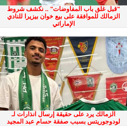
"قبل غلق باب المفاوضات" .. نكشف شروط
الزمالك للموافقة على بيع خوان بيزيرا للنادي
الإماراتي
الزمالك يرد على حقيقة إرسال انذارات لـ
لودوجوريتس بسبب صفقة حسام عبد المجيد