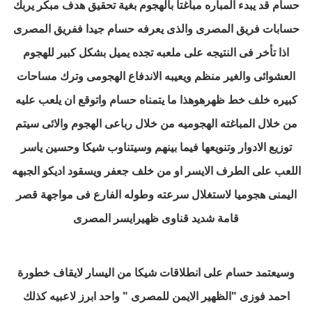
حسام قد يبدء المباره مباغتا بالهجوم بغية تحقيق هدف مبكر يربك
حسابات فريق المصرى والذى يعرفه حسام جيدا
ففريق المصرى
اذا تأخر فى النتيجه على ملعبه تجده يميل بشكل كبير للهجوم
العشوائى والغير منظم ويعيبه الاندفاع الهجومى وترك مساحات
كبيره خلف خط ظهره
وهذا ما يتمناه حسام واتوقع ان يلعب عليه
من خلال المباغته الهجوميه من خلال رباعى الهجوم والائى سيتم
توزيع الادوار وتنويعها فيما بينهم
وسيتناوب شيكا وحسين ياسر
اللعب على الطرف الايسر او من خلف جعفر ويسقود اديكو الجبهه
اليمنى هجوميا لاستغلال سرعته وطوله الفارع فى مواجهة قصر
قامة شديد قناوى ظهيرايسر المصرى
وسيعتمد حسام على انطلاقات شيكا من اليسار لايقاف خطورة
احمد فوزى "الظهير الايمن للمصرى " واحد ابرز لاعبيه
كذلك