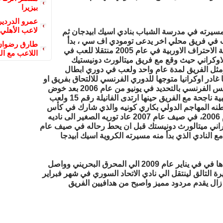
بيزيرا
عمرو الدردير
لاعب الأهلي
 مسيرته في مدرسة الشباب بنادي اسيك ابيدجان ثم
ب في فريق محلي اخر يدعى تومودي اف سي ، بدأ
طارق رضوان 
ابراهيم رحلة الاحتراف الاوربية في عام 2005 منتقلا للعب في
اللاعب مع ال
لاوكراني حيث وقع مع فريق ميتالورث دونيستيك
ومثل الفريق لمدة عام واحد ولعب في دوري ابطال
 غادر اوكرانيا متوجها للدوري الفرنسي للالتحاق بفريق او
جي سي نيس الفرنسي بالتحديد في يونيو من عام 2006 بعد خوض
فترة تجريبية ناجحة مع الفريق حينها ارتدى الفانيلة رقم 15 ولعب
نه المهاجم الدولي بكاري كونيه والذي شارك في كأس
العالم عام 2006، في صيف عام 2007 عاد توريه الصغير الى ناديه
كراني ميتالورث دونيستك قبل ان يحط رحاله في صيف عام
وانتقل بعدها في في يناير عام 2009 الي المحرق البحريني وواصل
ة التالق لينتقل الي نادي الاتحاد السوري في شهر فبراير
زال يقدم مردود مميز واصبح من هدافيين الفريق