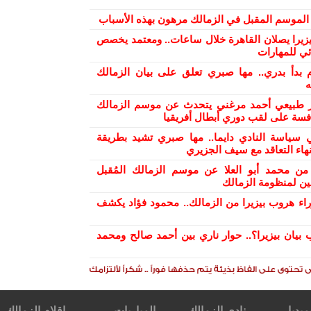
ح الموسم المقبل في الزمالك مرهون بهذه الأسباب
بيزيرا يصلان القاهرة خلال ساعات.. ومعتمد يخصص
ئي للمهارات
 بدأ بدري.. مها صبري تعلق على بيان الزمالك
ه
ر طبيعي أحمد مرغني يتحدث عن موسم الزمالك
افسة على لقب دوري أبطال أفريقيا
 سياسة النادي دايما.. مها صبري تشيد بطريقة
هاء التعاقد مع سيف الجزيري
من محمد أبو العلا عن موسم الزمالك المُقبل
ن لمنظومة الزمالك
راء هروب بيزيرا من الزمالك.. محمود فؤاد يكشف
 بيان بيزيرا؟.. حوار ناري بين أحمد صالح ومحمد
ميديا
نادى الزمالك
المباريات
اقلام الزمالك