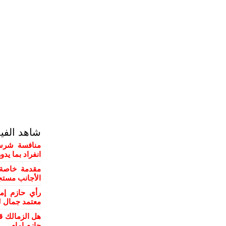
شاهد الفي
منافسة شرسة
انفراد بما يد
مقدمة خاصة 
الأجانب مستج
رأي حازم إم
معتمد جمال ل
هل الزمالك ق
حازم إمام