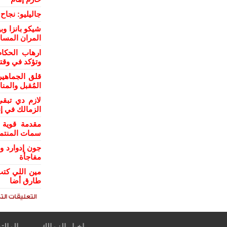
جاليليو: نجا
شيكو بانزا و
المران المسا
ارهاب الحكام
وتؤكد في وقت
قلق الجماهي
المُقبل والمن
لازم دي تبقي
الزمالك في إن
مقدمة قوية 
سمات المنتمي
جون إدوارد و
مفاجأة
مين اللي كتب
طارق أضا
اخبار الزمالك
المالتي