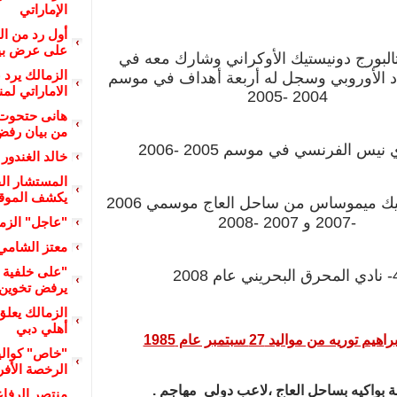
الإماراتي
أول رد من ا
على عرض بيع
تالبورج دونيستيك الأوكراني وشارك معه في
الزمالك يرد 
د الأوروبي وسجل له أربعة أهداف في موسم
الاماراتي لم
2004 -2005‏
هانى حتحوت 
من بيان رفض 
خالد الغندور 
المستشار الق
يكشف الموقف 
3- نادي أسيك ميموساس من ساحل العاج موسمي 2006
-2007 و 2007 -2008‏
"عاجل" الزما
معتز الشامي
"على خلفية أ
بحريني عام 2008‏
يرفض تخوين م
الزمالك يعل
أهلي دبي
هيم توريه من مواليد 27 سبتمبر عام 1985
"خاص" كوالي
الرخصة الأفري
ة بواكيه بساحل العاج ،لاعب دولي مهاجم .
منتصر الرفا