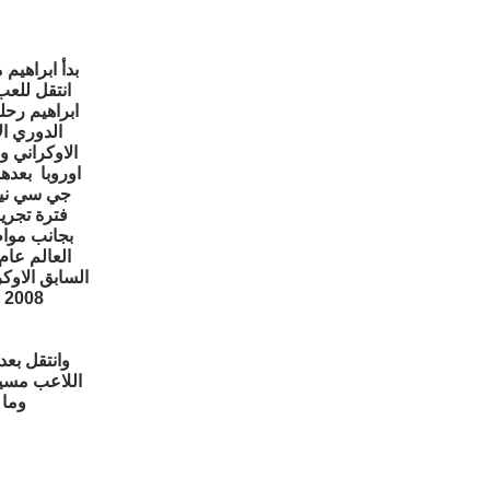
بدأ ابراهيم
انتقل للع
الدوري ا
الاوكراني 
اوروبا بعدها
بجانب مواط
السابق الاو
2008 مع النادي الذي بدأ منه مسيرته الكروية اسيك ابيدجا
اللاعب مسير
وما 