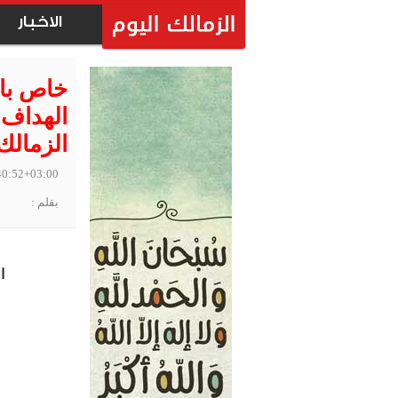
الاخبار
خاص بال
الهداف 
الزمالك
40:52+03:00
بقلم :
ا