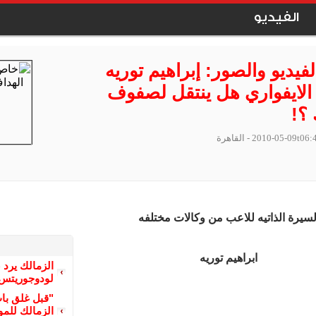
الفيديو
فيديو والصور: إبراهيم توريه
الايفواري هل ينتقل لصفوف
 ؟!
2010-05-09t06:
- القاهرة
لسيرة الذاتيه للاعب من وكالات مختلفه
ابراهيم توريه
الزمالك يرد 
لودوجوريتس 
"قبل غلق با
الزمالك للمو