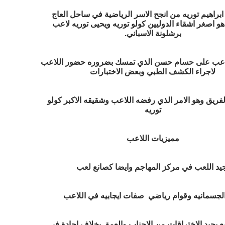
 ابراهيم توريه من انجح الاسر الرياضية في ساحل العاج
هو اصغر اشقاء الدوليين كولو توريه ويحيى توريه لاعب
برشلونة الاسباني.
اعب على حسام حسن الذي تمسك بضروره حضور اللاعب
لاجراء الكشف الطبي وبعض الاختبارات
الفريق وهو الامر الذي رفضه اللاعب وشقيقه الاكبر كولو
توريه
مميزيات اللاعب
يد اللعب في مركز المهاجم وايضا كصانع لعب
الجسمانيه وقوام رياضي صفات ايجابيه في اللاعب
 يجيد الاختراقات من الاجناب والعمق بخلاف اجادة في