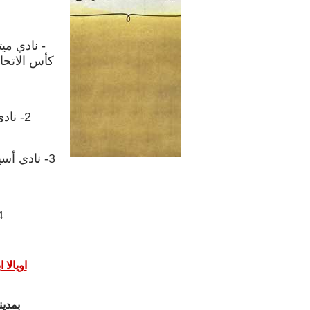
- نادي مي
كأس الاتحا
2- نادي نيس الفرنسي في موسم 2005 -2006‏
4- نادي المحرق ال
اويالا ابرا
بمدين