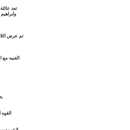
تعد عائلة
وابراهيم 
تم عرض الل
الفنيه مع 
يج
القوه 
لاعب سريع