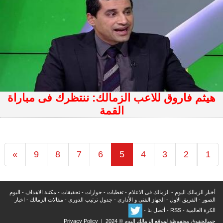
هيثم فاروق للاعب الزمالك: ننتظرك فى مباراة
القمة
»
9
8
7
6
5
4
3
2
1
أخبار الزمالك اليوم
-
الزمالك فى الاعلام
-
تغطيات
-
حوارات
-
تحقيقات
-
مكتبة الاهداف
-
البوم
الصور
-
الفريق الاول
-
الجهاز الفنى و الأدارى
-
جدول ترتيب الدورى
-
مقالات الزمالك
-
اخبار
الكرة العالمية
-
RSS
-
أتصل بنا
-
جميالحقوق محفوظة لموقع الزمالك اليوم © 2024 |
Privacy Policy