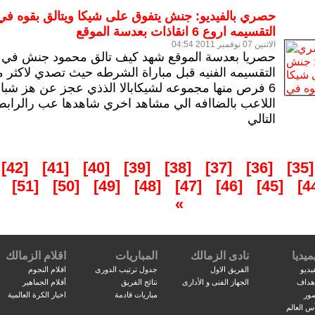
حصري بالفيديو: جنش يتفوق على شيكا ويتالق بقوه في
التقسيمه اروع 6 انقاذات بعدسة الموقع
الاثنين 07 نوفمبر 2011 04:54
حصريا بعدسة الموقع
شهد كيف تالق محمود جنش في
التقسيمه الفنيه قبل مباراة الشرطه حيث تصدي لاكثر 
6 فرص منها مجموعه لشيكابالا الذذي عجز عن هز شبا
اللاعب بالضاافه الي مشاهد اخري شاهدها عب رالرابط
التالي
[42]
[41]
[40]
[39]
[38]
[37]
[36]
[35]
.
[51]
[50]
[49]
[48]
[47]
[46]
[45]
»
ميديا
نادى الزمالك
المباريات
اقلام الزمالك
يديو
الفريق الاول
جدول ترتيب الدورى
اقلام النجوم
اهداف
الجهاز الفنى و الأدارى
نتائج الفريق
أقلام الجماهير
صور
مباريات قادمة
اخبار الكرة العالمية
س العالم