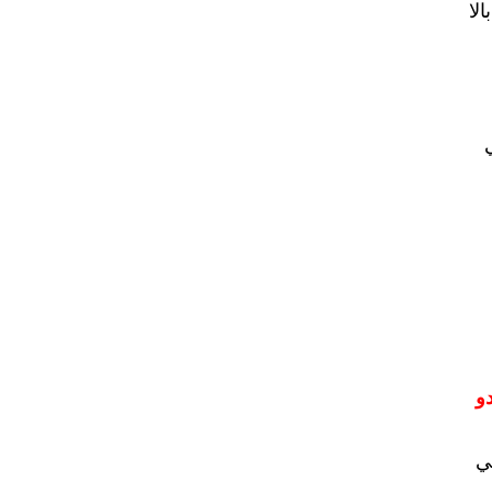
لا
دو
ي